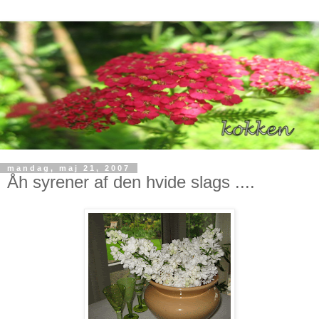
mandag, maj 21, 2007
Åh syrener af den hvide slags ....