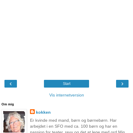
‹
›
Start
Vis internetversion
Om mig
kokken
Er kvinde med mand, børn og børnebørn. Har
arbejdet i en SFO med ca. 100 børn og har en
passion for teater, revy og det at lege med ord.Min