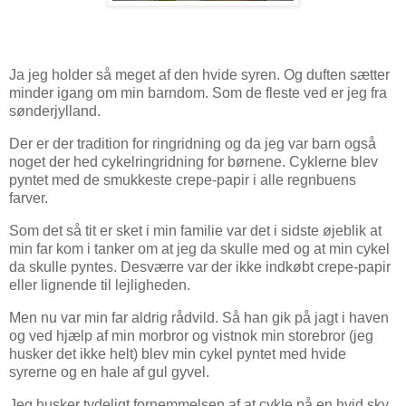
Ja jeg holder så meget af den hvide syren. Og duften sætter
minder igang om min barndom. Som de fleste ved er jeg fra
sønderjylland.
Der er der tradition for ringridning og da jeg var barn også
noget der hed cykelringridning for børnene. Cyklerne blev
pyntet med de smukkeste crepe-papir i alle regnbuens
farver.
Som det så tit er sket i min familie var det i sidste øjeblik at
min far kom i tanker om at jeg da skulle med og at min cykel
da skulle pyntes. Desværre var der ikke indkøbt crepe-papir
eller lignende til lejligheden.
Men nu var min far aldrig rådvild. Så han gik på jagt i haven
og ved hjælp af min morbror og vistnok min storebror (jeg
husker det ikke helt) blev min cykel pyntet med hvide
syrerne og en hale af gul gyvel.
Jeg husker tydeligt fornemmelsen af at cykle på en hvid sky