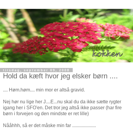
tirsdag, september 09, 2008
Hold da kæft hvor jeg elsker børn ....
.... Høm.høm.... min mor er altså gravid.
Nej hør nu lige her J....E...nu skal du da ikke sætte rygter
igang her i SFO'en. Det tror jeg altså ikke passer (har fire
børn i forvejen og den mindste er ret lille)
Nååhhh, så er det måske min far ....................