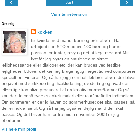
‹
›
Start
Vis internetversion
Om mig
kokken
Er kvinde med mand, børn og børnebørn. Har
arbejdet i en SFO med ca. 100 børn og har en
passion for teater, revy og det at lege med ord.Min
lyst får jeg styret en smule ved at skrive
lejlighedssange eller dialoger etc. der kan bruges ved festlige
lejligheder. Udover det kan jeg bruge rigtig meget tid ved computeren
specielt om vinteren.Og så har jeg jo en hel flok børnebørn der bliver
begavet med strikkede ting, hæklede ting, syede ting og hvad der
ellers lige kan blive produceret af en kreativ mormor/farmor.Og så
kan der da også ryge et enkelt maleri eller to af staffeliet indimellem.
Om sommeren er der jo haven og sommerhuset der skal passes, så
der er nok at se til. Og så har jeg også en dejlig mand der skal
passes.Og det bliver han for fra midt i november 2008 er jeg
efterlønner.
Vis hele min profil